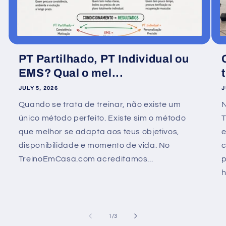
PT Partilhado, PT Individual ou
EMS? Qual o mel...
JULY 5, 2026
J
Quando se trata de treinar, não existe um
único método perfeito. Existe sim o método
que melhor se adapta aos teus objetivos,
e
disponibilidade e momento de vida. No
TreinoEmCasa.com acreditamos...
p
h
of
1
/
3