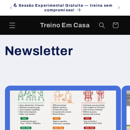
Skip to
💪 Sessão Experimental Gratuita — treina sem
Campa
content
compromisso!
Treino Em Casa
Cart
Newsletter