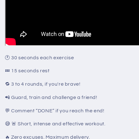
🕐 30 seconds each exercise
💤 15 seconds rest
🔁 3 to 4 rounds, if you're brave!
📲 Guard, train and challenge a friend!
💬 Comment “DONE” if you reach the end!
😅 🚨 Short, intense and effective workout.
🔥 Zero excuses. Maximum delivery.