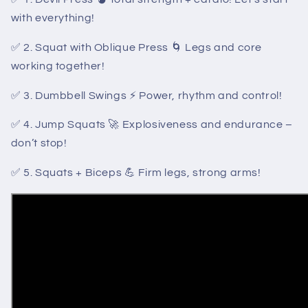
with everything!
✅ 2. Squat with Oblique Press 🌀 Legs and core
working together!
✅ 3. Dumbbell Swings ⚡ Power, rhythm and control!
✅ 4. Jump Squats 🚀 Explosiveness and endurance –
don’t stop!
✅ 5. Squats + Biceps 💪 Firm legs, strong arms!