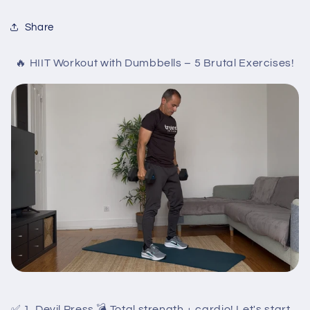
Share
🔥 HIIT Workout with Dumbbells – 5 Brutal Exercises!
✅ 1. Devil Press 💣 Total strength + cardio! Let's start