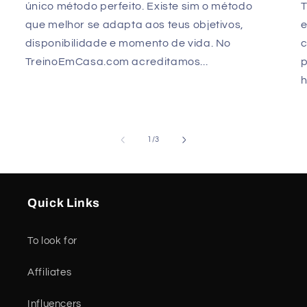
único método perfeito. Existe sim o método
que melhor se adapta aos teus objetivos,
e
disponibilidade e momento de vida. No
TreinoEmCasa.com acreditamos...
p
h
of
1
/
3
Quick Links
To look for
Affiliates
Influencers