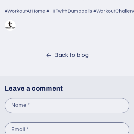
#WorkoutAtHome
#HIITwithDumbbells
#WorkoutChallen
Back to blog
Leave a comment
Name
*
Email
*