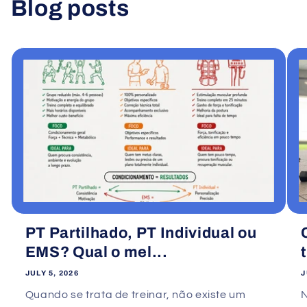
Blog posts
View all
PT Partilhado, PT Individual ou
EMS? Qual o mel...
JULY 5, 2026
J
Quando se trata de treinar, não existe um