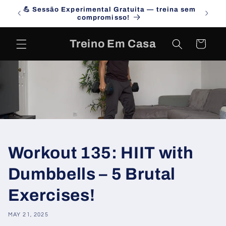
Skip to
💪 Sessão Experimental Gratuita — treina sem
Campa
content
compromisso!
Treino Em Casa
Cart
Workout 135: HIIT with
Dumbbells – 5 Brutal
Exercises!
MAY 21, 2025